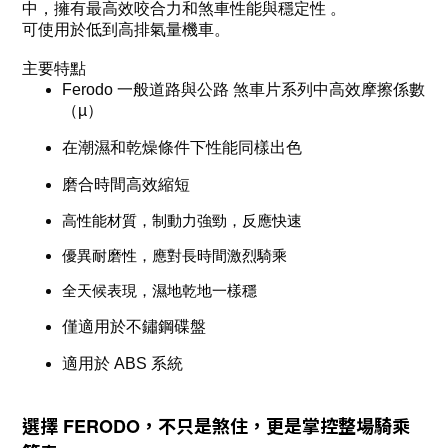
中，擁有最高效咬合力和煞車性能與穩定性 。
可使用於低到高排氣量機車。
主要特點
Ferodo 一般
道路與公路 煞車片系列中高效摩擦係數
（
µ
）
在潮濕和乾燥條件下性能同樣出色
磨合時間高效縮短
高性能材質，制動力強勁，反應快速
優異耐磨性，應對長時間激烈騎乘
全天候表現，濕地乾地一樣穩
僅適用於不鏽鋼碟盤
適用於
ABS
系統
選擇
，不只是煞住，更是掌控整場騎乘
FERODO