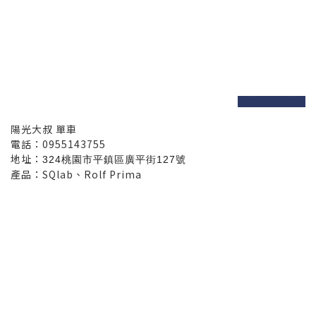
prev
next
陽光大叔 單車
電話：0955143755
地址：
324桃園市平鎮區廣平街127號
產品：SQlab、Rolf Prima