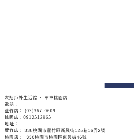
prev
next
友翔戶外生活館 、 單車桃園店
電話：
蘆竹店： (03)367-0609
桃園店：0912512965
地址：
蘆竹店：
338桃園市蘆竹區新興街125巷16弄2號
桃園店： 330桃園市桃園區東興街46號