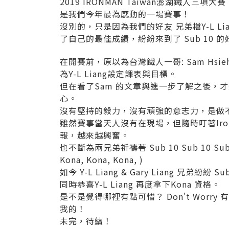
2019 IRONMAN Taiwan澎湖鐵人三項大賽
是我們今年最為感動的一場賽事！
沒別的，只是因為我們的好友 兄弟檔Y-L Liang
了自己的最佳成績，紛紛來到了 Sub 10 
在開賽前，原以為台灣鐵人一哥: Sam Hsi
為Y-L Liang設定課表與目標。
但在看了Sam 的文章與進一步了解之後，
心。
沒有堅持的毅力，沒有頑強的意志力，是做
雖然賽事當天人沒有在現場，但隨時叮著Ironman
報，越來越興奮。
也不斷為兩兄弟祈禱著 Sub 10 Sub 10 Sub 
Kona, Kona, Kona, )
如今 Y-L Liang & Gary Liang 兄弟紛
同時恭喜Y-L Liang 再度拿下Kona 資格。
是不是覺得哪裡有點可惜？ Don't Worry 有
我的！
未完，待續！