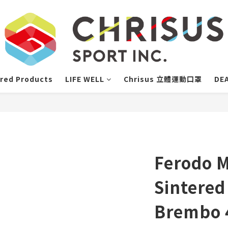
red Products
LIFE WELL
Chrisus 立體運動口罩
DE
Ferodo M
Sintere
Brembo 4