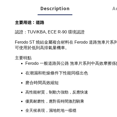
Description
A
主要用途：道路
認證：
TUV/KBA, ECE R-90 環境認證
Ferodo ST
燒結金屬複合材料在
Ferodo
道路煞車片系
可使用於低到高排氣量機車。
主要特點
Ferodo 一般
道路與公路 煞車片系列中高效摩擦係
在潮濕和乾燥條件下性能同樣出色
磨合時間高效縮短
高性能材質，制動力強勁，反應快速
優異耐磨性，應對長時間激烈騎乘
全天候表現，濕地乾地一樣穩