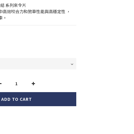
燒結 系列來令片    
中高效咬合力和煞車性能與高穩定性 ，
車。
ADD TO CART