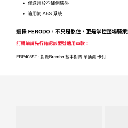
僅適用於不鏽鋼碟盤
適用於
ABS
系統
選擇
，不只是煞住，更是掌控整場騎乘
FERODO
訂購前請先行確認該型號適用車款：
FRP408ST : 對應Brembo
基本對四
單插銷
卡鉗