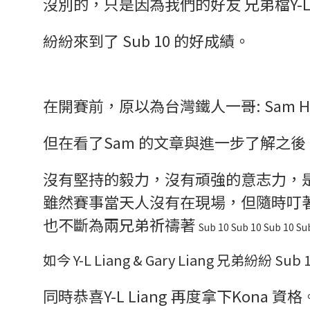
沒別的，只是因為我們的好友
兄弟檔Y-L
紛紛來到了 Sub 10
的好成績。
在開賽前，原以為台灣鐵人一哥: Sam H
但在看了Sam 的
文章與進一步了解之後
沒有堅持的毅力，沒有頑強的意志力，
雖然賽事當天人沒有在現場，但隨時叮著Ironm
也不斷為兩兄弟祈禱著
Sub 10
Sub 10
Sub 10
Su
如今 Y-L Liang & Gary Liang 兄弟紛紛
Sub
同時恭喜Y-L Liang 再度拿下
Kona
資格