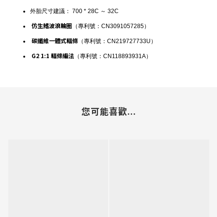
外胎尺寸建議：
700 * 28C
～
32C
仿生鰭波浪輪圈
（專利號：
CN3091057285
）
碳纖維一體式輻條
（專利號：
CN219727733U
）
G2 1:1
輻條編法
（專利號：
CN118893931A
）
您可能喜歡...