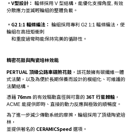
。
V
型設計：
輻條採用
型結構，能優化支撐角度
有效
V
,
分散應力並減輕輪組的整體負載。
。
G2 1:1
輻條編法：
輪組採用專利
輻條編法，使
G2 1:1
輪組在高扭矩衝刺
和重度過彎時能保持完美的循跡性。
精密花鼓與陶瓷培林效能
PERTUAL
頂級公路車碟煞花鼓
，該花鼓擁有碳纖維一體
式法蘭，以及為便於長期保養而設計的模組化、可維護的
法蘭結構。
憑藉
76mm
的有效驅動直徑與可靠的
36T
行星棘輪
，
能提供即時、直接的動力反應與極致的順暢度。
ACME
為了進一步減少傳動系統的摩擦，輪組採用了頂級陶瓷培
林，
並提供著名的
CERAMICSpeed
選項。