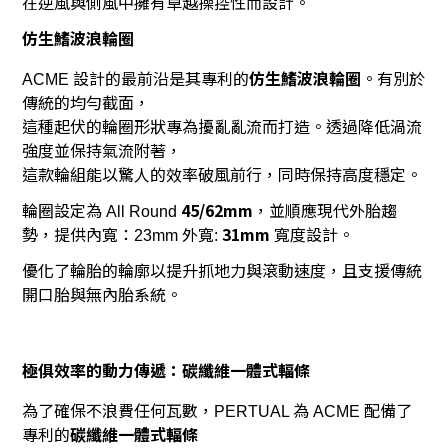
在逆風與側風中擁有卓越操控性而設計。
仿生鰭波浪輪圈
設計的最前沿是其專利的
仿生鰭波浪輪圈
。有別於
ACME
傳統的均勻截面，
這種起伏的輪圈形狀專為擾亂亂流而打造。透過降低渦流
強度並保持氣流附著，
這款輪組能以驚人的效率破風前行，同時保持高度穩定。
輪圈設定為
45/62mm
，並順應現代外胎趨
All Round
勢，提供內寬：
外寬
31mm
寬度設計。
23mm
:
優化了輪胎的輪廓以提升抓地力與滾動速度，且支援傳統
開口胎與無內胎系統。
極俱效率的動力傳遞：碳纖維一體式輻條
為了確保不浪費任何瓦數，
為
配備了
PERTUAL
ACME
專利的
碳纖維一體式輻條