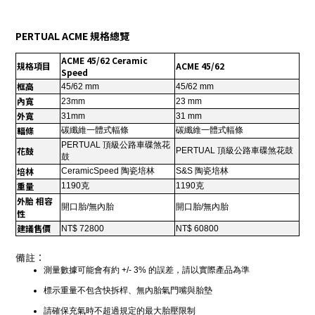
PERTUAL ACME
規格總覽
ACME 45/62 Ceramic
規格項目
ACME 45/62
Speed
框高
45/62 mm
45/62 mm
內寬
23mm
23 mm
外寬
31mm
31 mm
輻條
碳纖維一體式輻條
碳纖維一體式輻條
PERTUAL
頂級公路車碟煞花
花鼓
PERTUAL
頂級公路車碟煞花鼓
鼓
培林
CeramicSpeed
陶瓷培林
S&S
陶瓷培林
重量
1190
克
1190
克
外胎
相容
開口胎
/
無內胎
開口胎
/
無內胎
性
建議售價
NT$ 72800
NT$ 60800
備註：
測量數據可能會有約
+/- 3%
的誤差，請以實際產品為準
標示重量不包含快拆桿、無內胎氣門嘴與胎墊
請確保充氣時不超過規定的最大胎壓限制